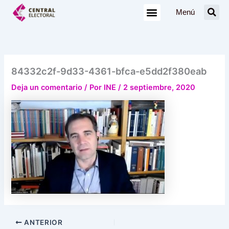
Ir
Menú
al
contenido
84332c2f-9d33-4361-bfca-e5dd2f380eab
Deja un comentario
/ Por
INE
/
2 septiembre, 2020
ANTERIOR