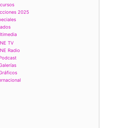
scursos
ecciones 2025
eciales
tados
ltimedia
INE TV
INE Radio
Podcast
Galerías
Gráficos
ernacional