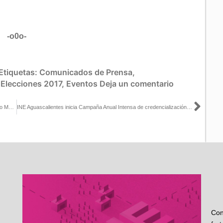
-o0o-
Etiquetas:
Comunicados de Prensa
,
,
Elecciones 2017
,
Eventos
Deja un comentario
Sigu
En consulta popular, INE dependerá de resolución de la SCJN: Ciro Murayama
INE Aguascalientes inicia Campaña Anual Intensa de credencialización 2020-2021
Con