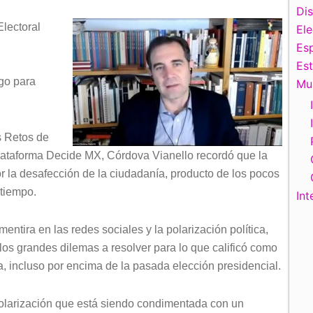
Di
Electoral
El
Esp
Es
sgo para
Mu
s Retos de
lataforma Decide MX, Córdova Vianello recordó que la
r la desafección de la ciudadanía, producto de los pocos
 tiempo.
Int
entira en las redes sociales y la polarización política,
los grandes dilemas a resolver para lo que calificó como
a, incluso por encima de la pasada elección presidencial.
olarización que está siendo condimentada con un