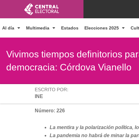
Ir
al
contenido
Al día
Multimedia
Estados
Elecciones 2025
Cul
Vivimos tiempos definitorios par
democracia: Córdova Vianello
ESCRITO POR:
INE
Número: 226
La mentira y la polarización política, 
La pandemia no habrá de minar la par