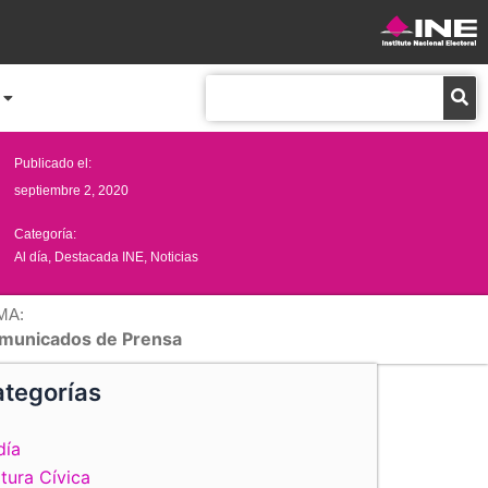
Buscar
Publicado el:
septiembre 2, 2020
Categoría:
Al día
,
Destacada INE
,
Noticias
MA:
municados de Prensa
tegorías
día
tura Cívica