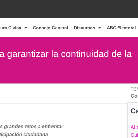
tura Cívica
Consejo General
Discursos
ABC Electoral
a garantizar la continuidad de la
TE
Co
Ca
los grandes retos a enfrentar
Al 
ticipación ciudadana
Cul