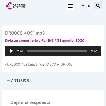
Ir
Menú
al
contenido
DR0000_4091.mp3
Deja un comentario
/ Por
INE
/
31 agosto, 2020
Reproductor
00:00
00:00
de
audio
«DR0000_4091.mp3» de TASCAM DR-05.
ANTERIOR
Deja una respuesta