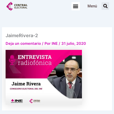
Ir
Menú
al
contenido
JaimeRivera-2
Deja un comentario
/ Por
INE
/
31 julio, 2020