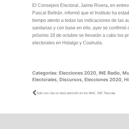
El Consejero Electoral, Jaime Rivera, en entrev
Pascal Beltrán, informó que el Instituto ha esta
tiempo atento a todas las indicaciones de las a
sanitarias y con base en ello, ayer se confirmó 
próximo 18 de octubre se llevarán a cabo los p
electorales en Hidalgo y Coahuila.
Categorías:
Elecciones 2020
,
INE Radio
,
Mu
Electorales
,
Discursos
,
Elecciones 2020
,
Hi
Ant
Solo con cita se dará atención en los MAC: INE Tlaxcala