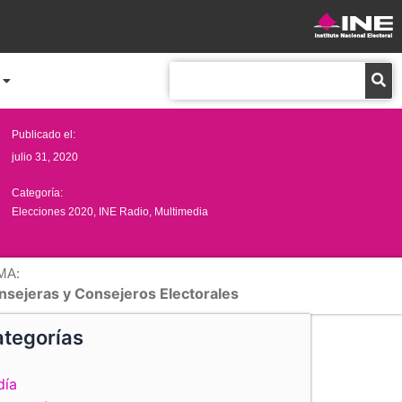
Buscar
Publicado el:
julio 31, 2020
Categoría:
Elecciones 2020
,
INE Radio
,
Multimedia
MA:
nsejeras y Consejeros Electorales
tegorías
día