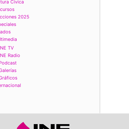
tura Cívica
scursos
ecciones 2025
eciales
tados
ltimedia
INE TV
INE Radio
Podcast
Galerías
Gráficos
ernacional
iente