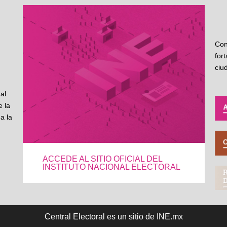
Con
for
ciu
al
 la
a la
ACCEDE AL SITIO OFICIAL DEL
INSTITUTO NACIONAL ELECTORAL
Central Electoral es un sitio de INE.mx