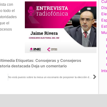
de
Cul
ista con
flecha
Di
do todo el
arriba/abajo
El
utoridades
para
Esp
que el
aumentar
Es
rocesos
o
Mu
disminuir
el
volumen.
ltimedia
Etiquetas:
Consejeras y Consejeros
storia destacada
Deja un comentario
Int
Sigu
No está puesto sobre la mesa un escenario de posponer la elección de 2021: Carla Humphrey