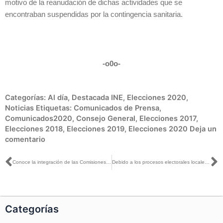
motivo de la reanudación de dichas actividades que se
encontraban suspendidas por la contingencia sanitaria.
-o0o-
Categorías:
Al día
,
Destacada INE
,
Elecciones 2020
,
Noticias
Etiquetas:
Comunicados de Prensa
,
Comunicados2020
,
Consejo General
,
Elecciones 2017
,
Elecciones 2018
,
Elecciones 2019
,
Elecciones 2020
Deja un
comentario
Ant
S
Conoce la integración de las Comisiones permanentes y temporales del INE
Debido a los procesos electorales locales, sólo podrás recoger tu INE o solicitar una reimpresión #Elecciones2020
Categorías