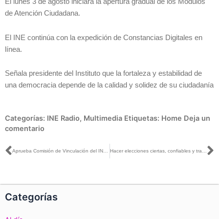
El lunes 3 de agosto iniciará la apertura gradual de los Módulos
de Atención Ciudadana.
El INE continúa con la expedición de Constancias Digitales en
línea.
Señala presidente del Instituto que la fortaleza y estabilidad de
una democracia depende de la calidad y solidez de su ciudadanía
Categorías:
INE Radio
,
Multimedia
Etiquetas:
Home
Deja un
comentario
Ant
S
Aprueba Comisión de Vinculación del INE Lineamientos para la aplicación y evaluación del ensayo presencial de aspirantes a OPLE en 19 entidades
Hacer elecciones ciertas, confiables y transparentes, es una manera de combatir la corrupción: Lorenzo Córdova
Categorías