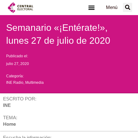
Ir
Menú
al
contenido
Semanario «¡Entérate!»,
lunes 27 de julio de 2020
Publicado el:
julio 27, 2020
Categoría:
INE Radio
,
Multimedia
ESCRITO POR:
INE
TEMA:
Home
Escucha la información: