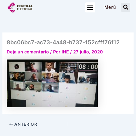
Ir
Menú
al
contenido
8bc06bc7-ac73-4a48-b737-152cfff76f12
Deja un comentario
/ Por
INE
/
27 julio, 2020
ANTERIOR