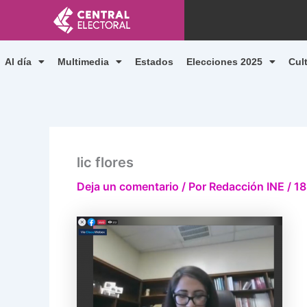
Ir
al
contenido
Al día
Multimedia
Estados
Elecciones 2025
Cul
lic flores
Deja un comentario
/ Por
Redacción INE
/
18