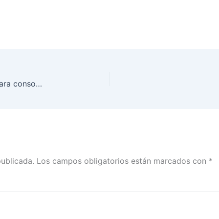
Participación ciudadana elemento fundamental para consolidar la democracia: INE BC
publicada.
Los campos obligatorios están marcados con
*