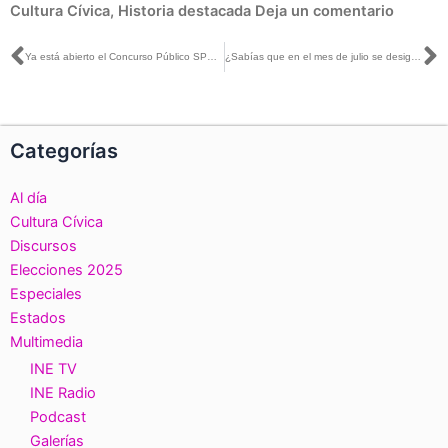
Cultura Cívica
,
Historia destacada
Deja un comentario
Ant
S
Ya está abierto el Concurso Público SPEN 2020 para ocupar una de las 216 plazas en los OPL
¿Sabías que en el mes de julio se designará a las y los cuatro nuevos Consejeros Electorales del INE?
Categorías
Al día
Cultura Cívica
Discursos
Elecciones 2025
Especiales
Estados
Multimedia
INE TV
INE Radio
Podcast
Galerías