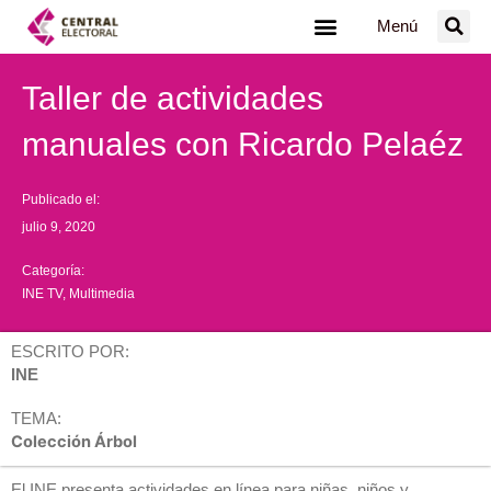
Ir
Menú
al
contenido
Taller de actividades
manuales con Ricardo Pelaéz
Publicado el:
julio 9, 2020
Categoría:
INE TV
,
Multimedia
ESCRITO POR:
INE
TEMA:
Colección Árbol
El INE presenta actividades en línea para niñas, niños y