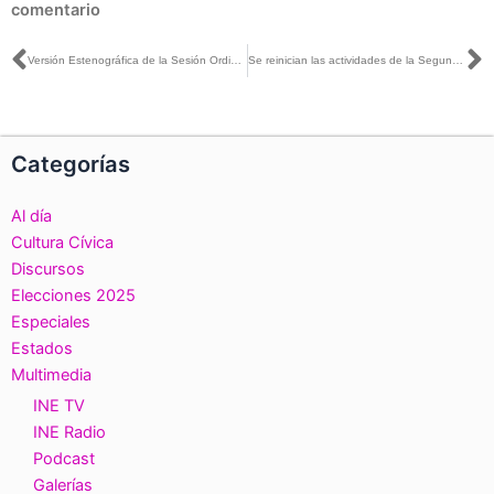
comentario
Ant
S
Versión Estenográfica de la Sesión Ordinaria del Consejo General del 8 de julio de 2020
Se reinician las actividades de la Segunda Convocatoria del Concurso Público 2019-2020 #SPEN
Categorías
Al día
Cultura Cívica
Discursos
Elecciones 2025
Especiales
Estados
Multimedia
INE TV
INE Radio
Podcast
Galerías