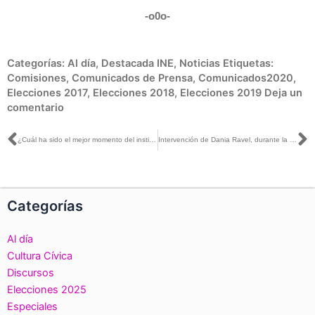
-o0o-
Categorías:
Al día
,
Destacada INE
,
Noticias
Etiquetas:
Comisiones
,
Comunicados de Prensa
,
Comunicados2020
,
Elecciones 2017
,
Elecciones 2018
,
Elecciones 2019
Deja un
comentario
Ant
S
¿Cuál ha sido el mejor momento del instituto electoral en sus 30 años de existencia?
Intervención de Dania Ravel, durante la instalación de la Comisión Temporal de Reglamentos
Categorías
Al día
Cultura Cívica
Discursos
Elecciones 2025
Especiales