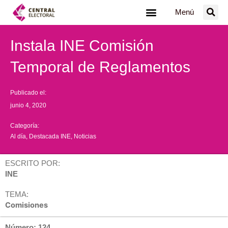
Ir
Menú
al
contenido
Instala INE Comisión
Temporal de Reglamentos
Publicado el:
junio 4, 2020
Categoría:
Al día
,
Destacada INE
,
Noticias
ESCRITO POR:
INE
TEMA:
Comisiones
Número: 124