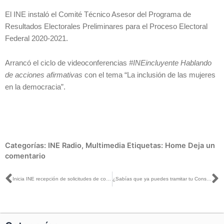
El INE instaló el Comité Técnico Asesor del Programa de
Resultados Electorales Preliminares para el Proceso Electoral
Federal 2020-2021.
Arrancó el ciclo de videoconferencias
#INEincluyente Hablando
de acciones afirmativas
con el tema “La inclusión de las mujeres
en la democracia”.
Categorías:
INE Radio
,
Multimedia
Etiquetas:
Home
Deja un
comentario
Ant
S
Inicia INE recepción de solicitudes de constancias digitales
¿Sabías que ya puedes tramitar tu Constancia Digital de Identificación?