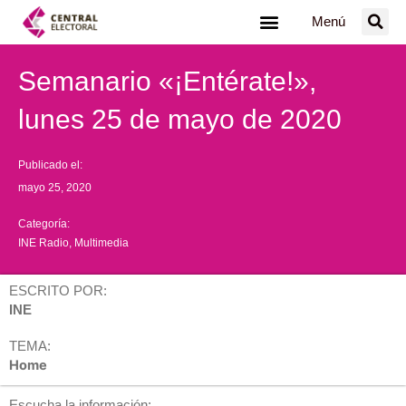
Ir
Menú
al
contenido
Semanario «¡Entérate!»,
lunes 25 de mayo de 2020
Publicado el:
mayo 25, 2020
Categoría:
INE Radio
,
Multimedia
ESCRITO POR:
INE
TEMA:
Home
Escucha la información: