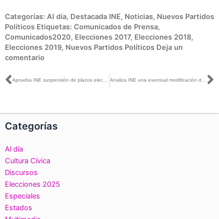
Categorías:
Al día
,
Destacada INE
,
Noticias
,
Nuevos Partidos
Políticos
Etiquetas:
Comunicados de Prensa
,
Comunicados2020
,
Elecciones 2017
,
Elecciones 2018
,
Elecciones 2019
,
Nuevos Partidos Políticos
Deja un
comentario
Ant
S
Aprueba INE suspensión de plazos electorales y sesiones virtuales ante emergencia sanitaria
Analiza INE una eventual modificación de calendarios electorales de Coahuila e Hidalgo, por Covid-19
Categorías
Al día
Cultura Cívica
Discursos
Elecciones 2025
Especiales
Estados