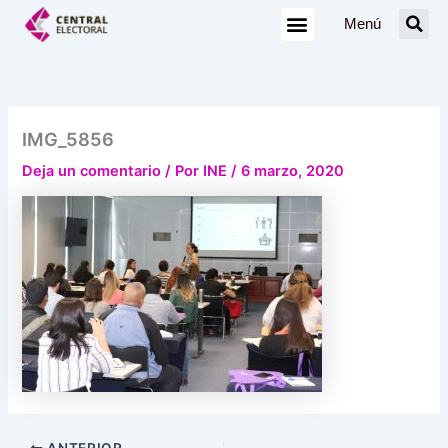
Ir
Menú
al
contenido
IMG_5856
Deja un comentario
/ Por
INE
/
6 marzo, 2020