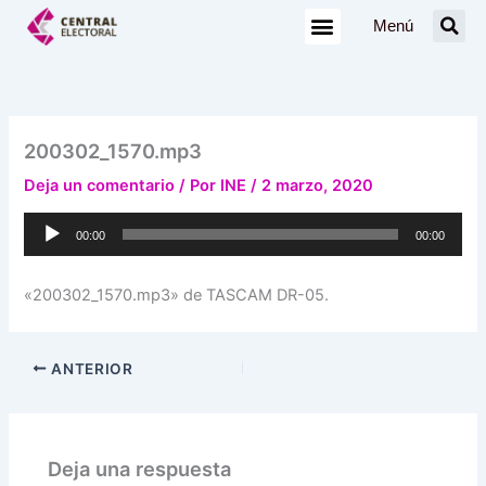
Ir
Menú
al
contenido
200302_1570.mp3
Deja un comentario
/ Por
INE
/
2 marzo, 2020
Reproductor
00:00
00:00
de
audio
«200302_1570.mp3» de TASCAM DR-05.
ANTERIOR
Deja una respuesta