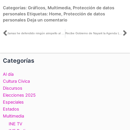
Categorías:
Gráficos
,
Multimedia
,
Protección de datos
personales
Etiquetas:
Home
,
Protección de datos
personales
Deja un comentario
Ant
S
Jamas he defendido ningún atropello al voto: Ciro Murayama en Así Las Cosas
Recibe Gobierno de Nayarit la Agenda Local de Infancia y Adolescencia
Categorías
Al día
Cultura Cívica
Discursos
Elecciones 2025
Especiales
Estados
Multimedia
INE TV