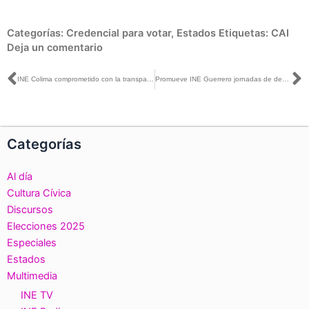
Categorías:
Credencial para votar
,
Estados
Etiquetas:
CAI
Deja un comentario
Ant
S
INE Colima comprometido con la transparencia y máxima publicidad
Promueve INE Guerrero jornadas de democracia y derechos humanos
Categorías
Al día
Cultura Cívica
Discursos
Elecciones 2025
Especiales
Estados
Multimedia
INE TV