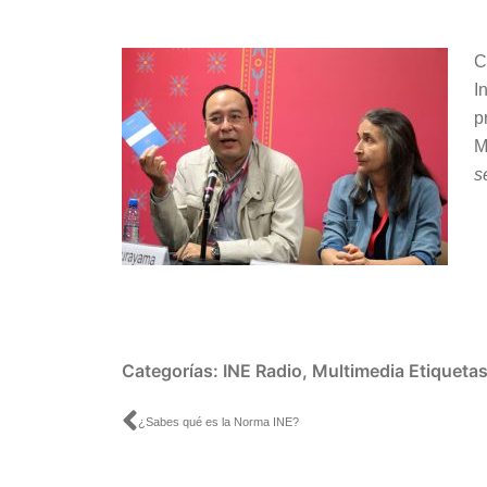
audio
C
I
p
M
s
Categorías:
INE Radio
,
Multimedia
Etiqueta
Ant
¿Sabes qué es la Norma INE?