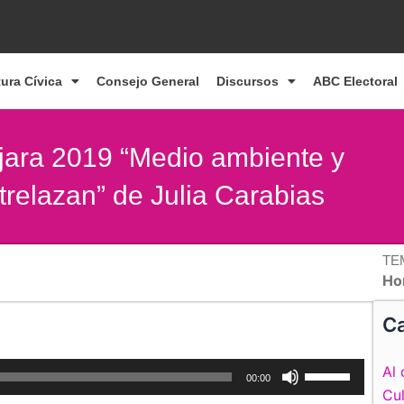
tura Cívica
Consejo General
Discursos
ABC Electoral
jara 2019 “Medio ambiente y
trelazan” de Julia Carabias
TE
Ho
Ca
Utiliza
Al 
00:00
las
Cul