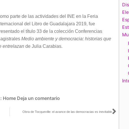
teclas
Di
de
El
omo parte de las actividades del INE en la Feria
flecha
Esp
nternacional del Libro de Guadalajara 2019, fue
arriba/abajo
Es
resentado el título 33 de la colección Conferencias
para
Mu
agistrales
Medio ambiente y democracia: historias que
aumentar
e entrelazan
de Julia Carabias.
o
disminuir
el
volumen.
Int
s:
Home
Deja un comentario
Sigu
Obra de Tocqueville: el avance de las democracias es inevitable