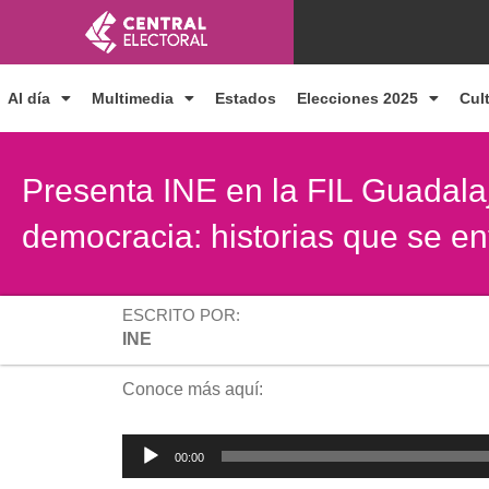
Ir
al
contenido
Al día
Multimedia
Estados
Elecciones 2025
Cul
Presenta INE en la FIL Guadala
democracia: historias que se en
ESCRITO POR:
INE
Conoce más aquí:
Reproductor
00:00
de