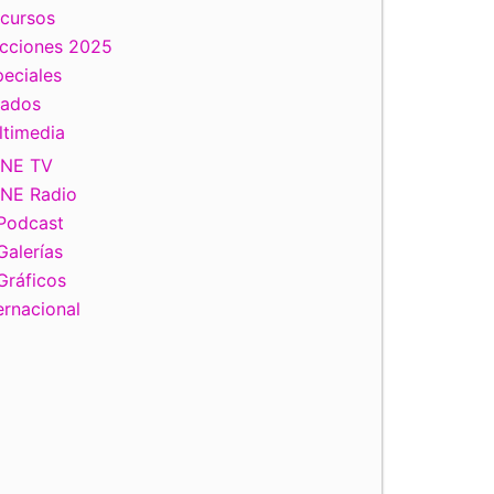
scursos
ecciones 2025
eciales
tados
ltimedia
INE TV
INE Radio
Podcast
Galerías
Gráficos
ernacional
iente