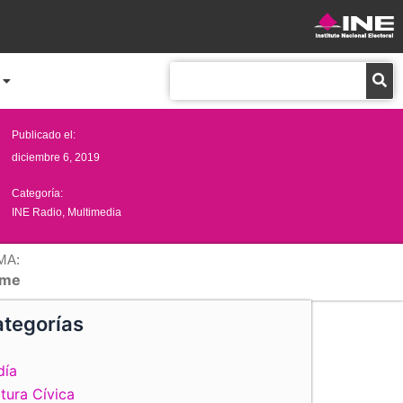
Buscar
Publicado el:
diciembre 6, 2019
Categoría:
INE Radio
,
Multimedia
MA:
me
tegorías
día
tura Cívica