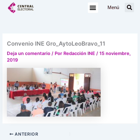
Ir
Menú
al
contenido
Convenio INE Gro_AytoLeoBravo_11
Deja un comentario
/ Por
Redacción INE
/
15 noviembre,
2019
ANTERIOR