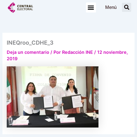
Ir
Menú
al
contenido
INEQroo_CDHE_3
Deja un comentario
/ Por
Redacción INE
/
12 noviembre,
2019