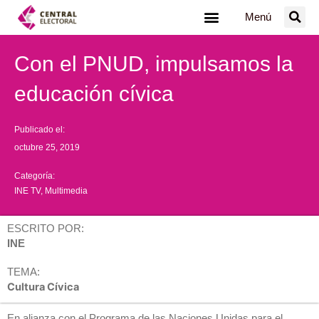
Ir
Menú
al
contenido
Con el PNUD, impulsamos la
educación cívica
Publicado el:
octubre 25, 2019
Categoría:
INE TV
,
Multimedia
ESCRITO POR:
INE
TEMA:
Cultura Cívica
En alianza con el Programa de las Naciones Unidas para el