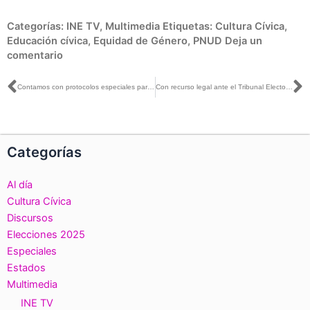
Categorías:
INE TV
,
Multimedia
Etiquetas:
Cultura Cívica
,
Educación cívica
,
Equidad de Género
,
PNUD
Deja un
comentario
Ant
S
Contamos con protocolos especiales para que nadie se quede sin credencial para votar
Con recurso legal ante el Tribunal Electoral, el INE busca abonar a la defensa de la certeza y el orden democrático en Baja California
Categorías
Al día
Cultura Cívica
Discursos
Elecciones 2025
Especiales
Estados
Multimedia
INE TV