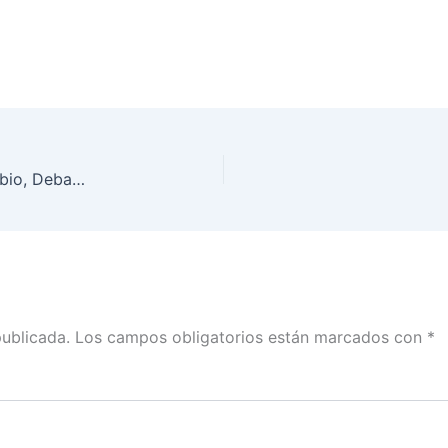
Presentación del Documental Crónica de un Cambio, Debates Presidenciales México 2018
publicada.
Los campos obligatorios están marcados con
*