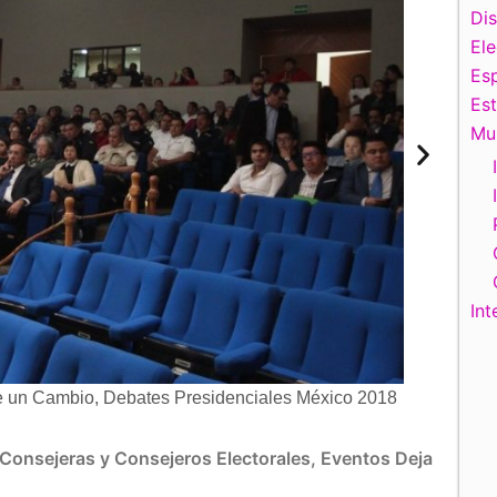
Di
El
Esp
Es
Mu
Int
e un Cambio, Debates Presidenciales México 2018
Consejeras y Consejeros Electorales
,
Eventos
Deja