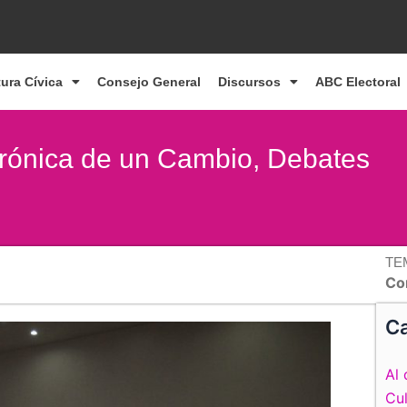
tura Cívica
Consejo General
Discursos
ABC Electoral
rónica de un Cambio, Debates
TE
Co
Ca
Al 
Cul