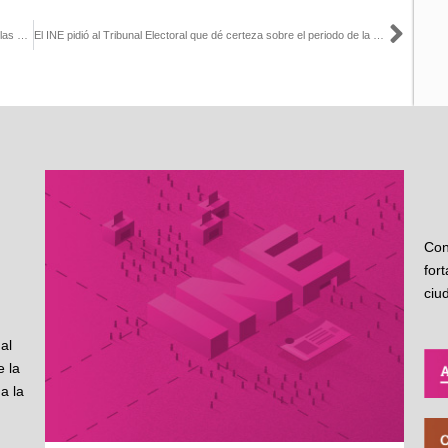
Sigu
No tenemos un precedente de modificación de reglas después de las elecciones como en Baja California: Pamela San Martín en El Weso
El INE pidió al Tribunal Electoral que dé certeza sobre el periodo de la Gubernatura en BC: Pamela San Martín con Iván Mercado
Con
for
ciu
al
 la
a la