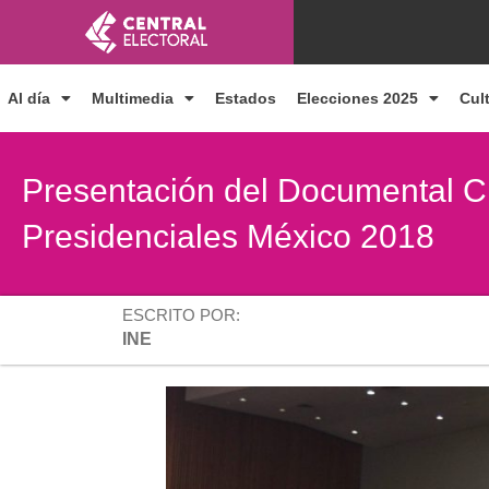
Ir
al
contenido
Al día
Multimedia
Estados
Elecciones 2025
Cul
Presentación del Documental C
Presidenciales México 2018
ESCRITO POR:
INE