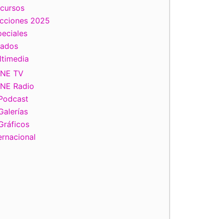
scursos
ecciones 2025
eciales
tados
ltimedia
INE TV
INE Radio
Podcast
Galerías
Gráficos
ernacional
Consejero Electoral Benito Nacif Hernández