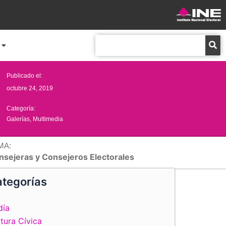
Buscar
Publicado el:
octubre 24, 2019
Categoría:
Galerías
,
Multimedia
MA:
nsejeras y Consejeros Electorales
tegorías
día
tura Cívica