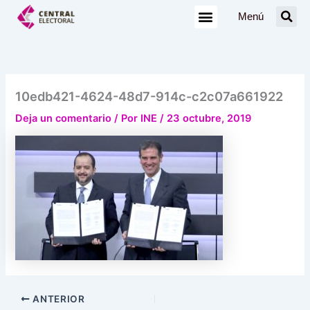
Ir
Menú
al
contenido
10edb421-4624-48d7-914c-c2c07a661922
Deja un comentario
/ Por
INE
/
23 octubre, 2019
ANTERIOR