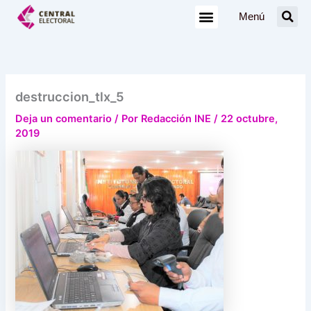
Ir
Menú
al
contenido
destruccion_tlx_5
Deja un comentario
/ Por
Redacción INE
/
22 octubre,
2019