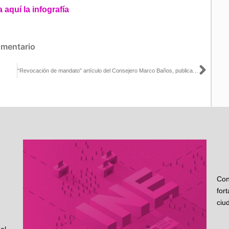
 aquí la infografía
omentario
Sigu
“Revocación de mandato” artículo del Consejero Marco Baños, publicado en El Economista
Con
for
ciu