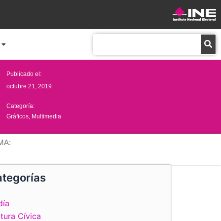
Buscar
Publicado el:
octubre 21, 2019
Categoría:
Gráficos
,
Multimedia
MA:
tegorías
día
tura Cívica