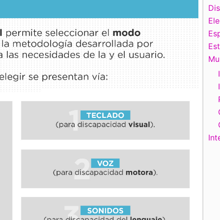
Di
El
Esp
Es
Mu
Int