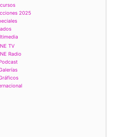
scursos
ecciones 2025
eciales
tados
ltimedia
INE TV
INE Radio
Podcast
Galerías
Gráficos
ernacional