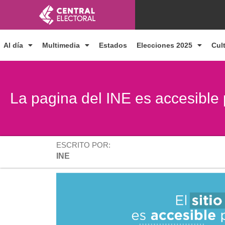
Ir
al
contenido
Al día
Multimedia
Estados
Elecciones 2025
Cul
La pagina del INE es accesible 
ESCRITO POR:
INE