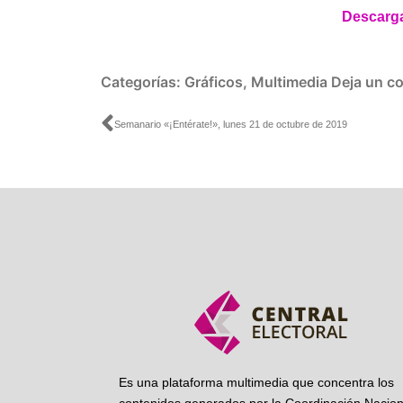
Descarga
Categorías:
Gráficos
,
Multimedia
Deja un c
Ant
Semanario «¡Entérate!», lunes 21 de octubre de 2019
Es una plataforma multimedia que concentra los