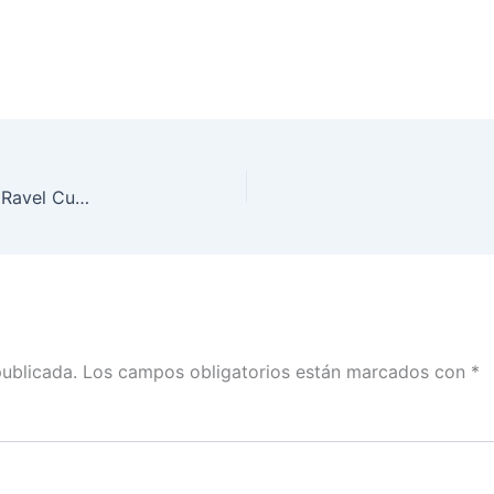
Sin mujeres no hay democracia, Consejera Dania Ravel Cuevas
publicada.
Los campos obligatorios están marcados con
*