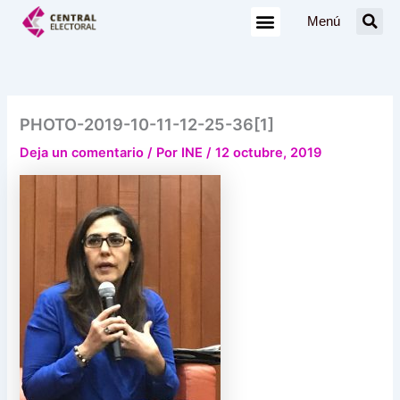
Ir
Menú
al
contenido
PHOTO-2019-10-11-12-25-36[1]
Deja un comentario
/ Por
INE
/
12 octubre, 2019