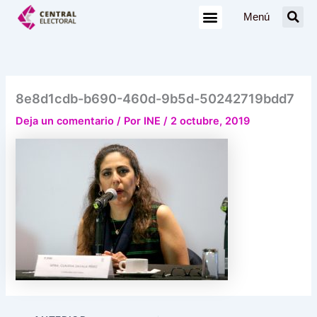
Ir
Menú
al
contenido
8e8d1cdb-b690-460d-9b5d-50242719bdd7
Deja un comentario
/ Por
INE
/
2 octubre, 2019