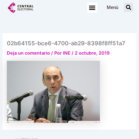
Ir
Menú
al
contenido
02b64155-bce6-4700-ab29-8398f8ff51a7
Deja un comentario
/ Por
INE
/
2 octubre, 2019