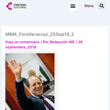
Ir
Menú
al
contenido
MBM_ForoVeracruz_25Sep19_2
Deja un comentario
/ Por
Redacción INE
/
26
septiembre, 2019