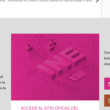
Sigu
Todas y todos los mexicanos tienen derecho a una identificación oficial con fotografía
Intervención de Lorenzo Córdova, durante su visita de trabajo a Tamaulipas, donde entregó los resultados de la Consulta Infantil y Juvenil 2018
Con
for
ciu
al
 la
a la
ACCEDE AL SITIO OFICIAL DEL