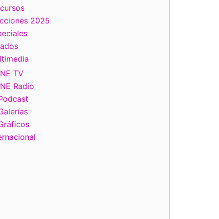
scursos
ecciones 2025
eciales
tados
ltimedia
INE TV
INE Radio
Podcast
Galerías
Gráficos
ernacional