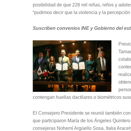
posibilidad de que 226 mil niñas, niños y adol
“pudimos decir que la violencia y la percepció
Suscriben convenios INE y Gobierno del es
Previ
Tamau
colabo
conte
realic
obten
perso
contengan huellas dactilares o biométricos sus
El Consejero Presidente se reunió también con i
que participaron María de los Ángeles Quintero
consejeras Nohemí Argüello Sosa, Italia Arace