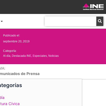
Buscar
Publicado el:
septiembre 20, 2019
Categoría:
Al día
,
Destacada INE
,
Especiales
,
Noticias
MA:
municados de Prensa
tegorías
día
tura Cívica