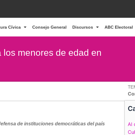
tura Cívica
Consejo General
Discursos
ABC Electoral
 a los menores de edad en
TE
Co
Ca
efensa de instituciones democráticas del país
Al 
Cul