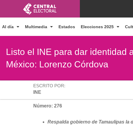
Ir
al
contenido
Al día
Multimedia
Estados
Elecciones 2025
Cul
Listo el INE para dar identidad
México: Lorenzo Córdova
ESCRITO POR:
INE
Número: 276
Respalda gobierno de Tamaulipas la d