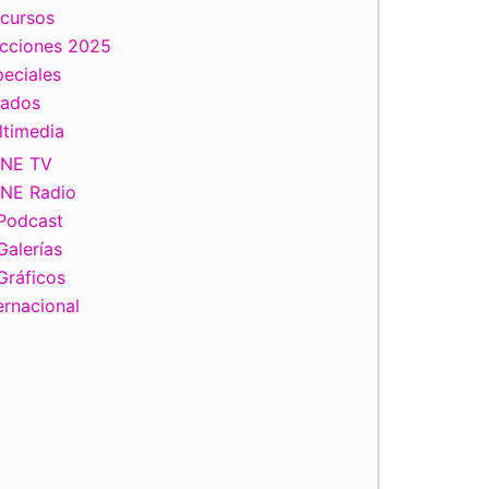
scursos
ecciones 2025
eciales
tados
ltimedia
INE TV
INE Radio
Podcast
Galerías
Gráficos
ernacional
Lorenzo Córdova Vianello, Consejero Presidente del INE