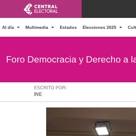
Ir
al
contenido
Al día
Multimedia
Estados
Elecciones 2025
Cul
Foro Democracia y Derecho a l
ESCRITO POR:
INE