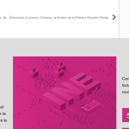
Sigu
Continuar trabajando para darle a la ciudadanía elecciones, francas, libres y transparentes: Lorenzo Córdova Vianello
Entrevista a Lorenzo Córdova, al término de la Primera Reunión Plenaria de legisladoras y legisladores del PRD
Con
for
ciu
al
 la
a la