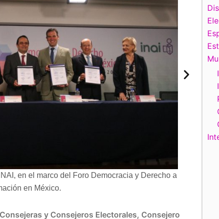
Di
El
Esp
Es
Mu
Int
INAI, en el marco del Foro Democracia y Derecho a
rmación en México.
Consejeras y Consejeros Electorales
,
Consejero