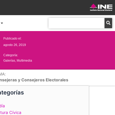
Buscar
Publicado el:
agosto 26, 2019
Categoría:
Galerías
,
Multimedia
MA:
nsejeras y Consejeros Electorales
tegorías
día
tura Cívica