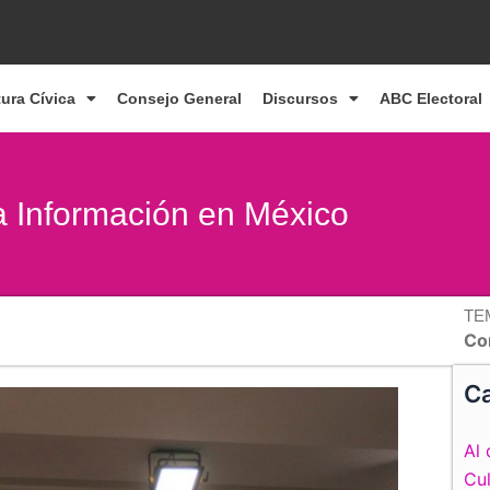
tura Cívica
Consejo General
Discursos
ABC Electoral
a Información en México
TE
Co
Ca
Al 
Cul