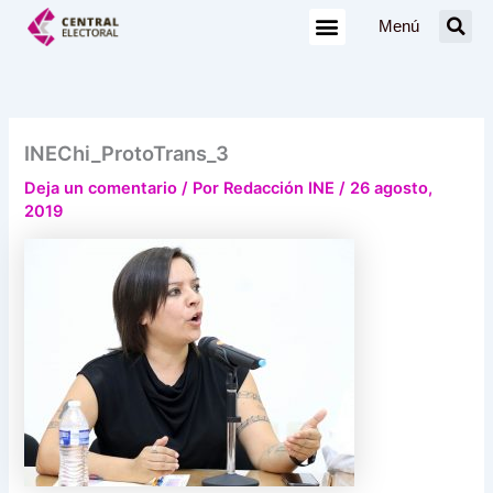
Ir
Menú
al
contenido
INEChi_ProtoTrans_3
Deja un comentario
/ Por
Redacción INE
/
26 agosto,
2019