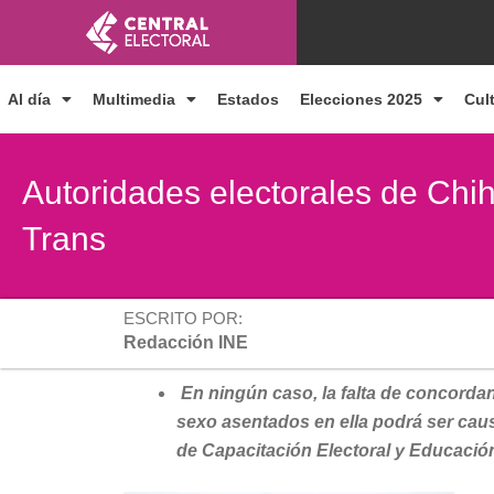
Ir
al
contenido
Al día
Multimedia
Estados
Elecciones 2025
Cul
Autoridades electorales de Chi
Trans
ESCRITO POR:
Redacción INE
En ningún caso, la falta de concordan
sexo asentados en ella podrá ser caus
de Capacitación Electoral y Educació