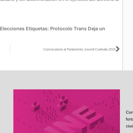
 Elecciones
Etiquetas:
Protocolo Trans
Deja un
Sigu
Convocatoria al Parlamento Juvenil Coahuila 2019
Con
for
ciu