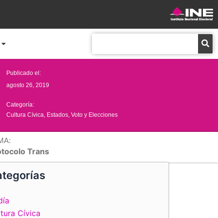
Buscar
Publicado el:
agosto 26, 2019
Categoría:
Cultura Cívica
,
Estados
,
Voto y Elecciones
MA:
otocolo Trans
tegorías
día
tura Cívica