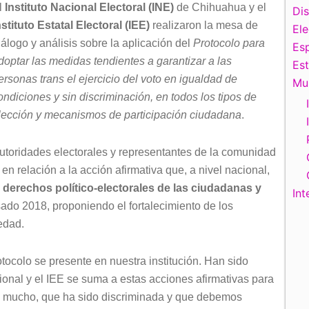
l
Instituto Nacional Electoral (INE)
de Chihuahua y el
Di
nstituto Estatal Electoral (IEE)
realizaron la mesa de
El
iálogo y análisis sobre la aplicación del
Protocolo para
Esp
doptar las medidas tendientes a garantizar a las
Es
ersonas trans el ejercicio del voto en igualdad de
Mu
ondiciones y sin discriminación, en todos los tipos de
lección y mecanismos de participación ciudadana
.
utoridades electorales y representantes de la comunidad
 relación a la acción afirmativa que, a nivel nacional,
s derechos político-electorales de las ciudadanas y
Int
sado 2018, proponiendo el fortalecimiento de los
edad.
otocolo se presente en nuestra institución. Han sido
ional y el IEE se suma a estas acciones afirmativas para
 mucho, que ha sido discriminada y que debemos