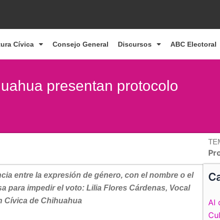
tura Cívica
Consejo General
Discursos
ABC Electoral
huahua presentan protocolo
TE
Pr
Ca
cia entre la expresión de género, con el nombre o el
a para impedir el voto: Lilia Flores Cárdenas, Vocal
n Cívica de Chihuahua
Al 
Cul