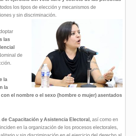
n todos los tipos de elección y mecanismos de
iones y sin discriminación.
doptar
s las
encial
 Nominal de
cción.
e la
n la
en con el nombre o el sexo (hombre o mujer) asentados
a de Capacitación y Asistencia Electoral,
así como en
nciden en la organización de los procesos electorales,
litario y sin discriminación en el ejercicio del derecho al