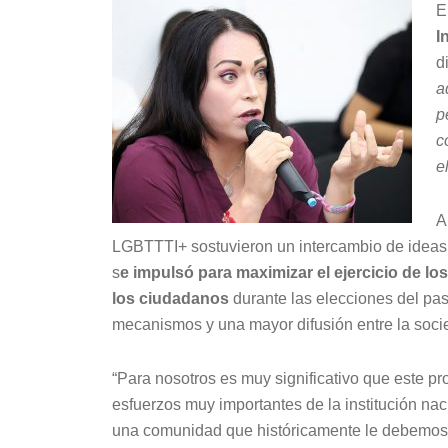
E
I
d
a
p
c
e
A
LGBTTTI+ sostuvieron un intercambio de ideas en
s
e impulsó para maximizar el ejercicio de lo
los ciudadanos
durante las elecciones del pa
mecanismos y una mayor difusión entre la soci
“Para nosotros es muy significativo que este pr
esfuerzos muy importantes de la institución nac
una comunidad que históricamente le debemos