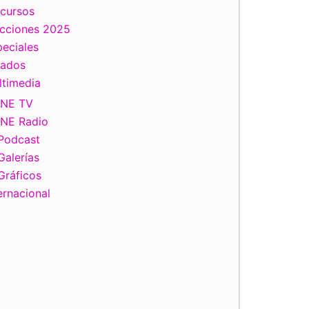
scursos
ecciones 2025
eciales
tados
ltimedia
INE TV
INE Radio
Podcast
Galerías
Gráficos
ernacional