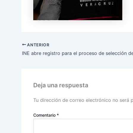
ANTERIOR
Deja una respuesta
Tu dirección de correo electrónico no será 
Comentario
*