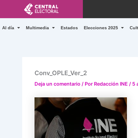
Ir
al
contenido
Al día
Multimedia
Estados
Elecciones 2025
Cul
Conv_OPLE_Ver_2
Deja un comentario
/ Por
Redacción INE
/
5 