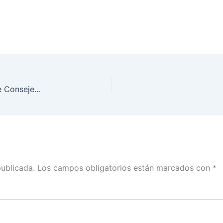
INE abre registro para el proceso de selección de Consejera Electoral del Organismo Público Local del Estado de Veracruz
publicada.
Los campos obligatorios están marcados con
*