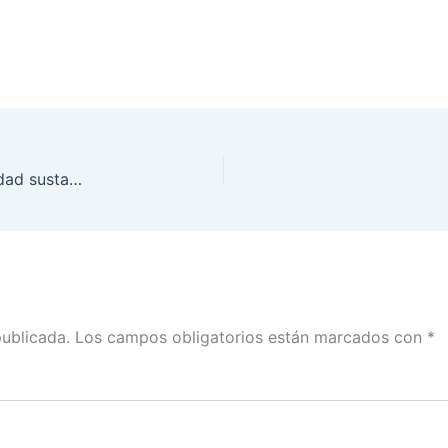
Impulsa INE Yucatán acciones a favor de la igualdad sustantiva de derechos
publicada.
Los campos obligatorios están marcados con
*