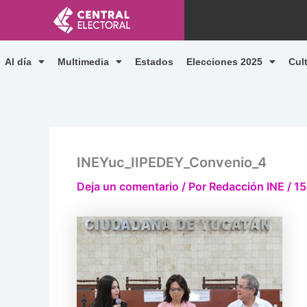
Ir
al
contenido
Al día
Multimedia
Estados
Elecciones 2025
Cul
INEYuc_IIPEDEY_Convenio_4
Deja un comentario
/ Por
Redacción INE
/
15