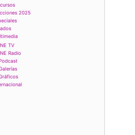
scursos
ecciones 2025
eciales
tados
ltimedia
INE TV
INE Radio
Podcast
Galerías
Gráficos
ernacional