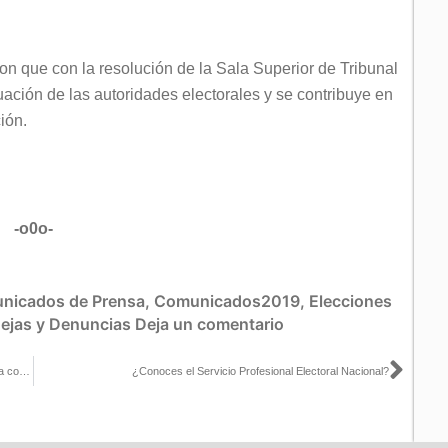
on que con la resolución de la Sala Superior de Tribunal
tuación de las autoridades electorales y se contribuye en
ción.
-o0o-
nicados de Prensa
,
Comunicados2019
,
Elecciones
ejas y Denuncias
Deja un comentario
Sigu
Existe coincidencia en reducir el costo de las elecciones, pero no a costa de la calidad: Consejera Dania Ravel
¿Conoces el Servicio Profesional Electoral Nacional?