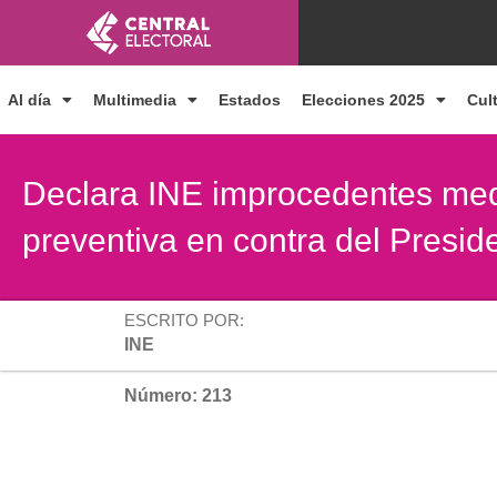
Ir
al
contenido
Al día
Multimedia
Estados
Elecciones 2025
Cul
Declara INE improcedentes medi
preventiva en contra del Presid
ESCRITO POR:
INE
Número: 213