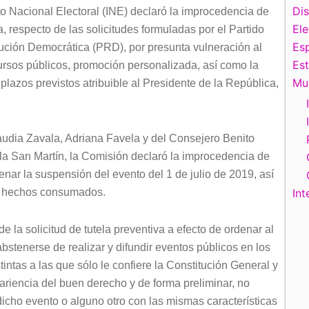
Di
o Nacional Electoral (INE) declaró la improcedencia de
El
a, respecto de las solicitudes formuladas por el Partido
Esp
lución Democrática (PRD), por presunta vulneración al
Es
cursos públicos, promoción personalizada, así como la
Mu
plazos previstos atribuible al Presidente de la República,
udia Zavala, Adriana Favela y del Consejero Benito
la San Martín, la Comisión declaró la improcedencia de
enar la suspensión del evento del 1 de julio de 2019, así
 de hechos consumados.
Int
 la solicitud de tutela preventiva a efecto de ordenar al
stenerse de realizar y difundir eventos públicos en los
intas a las que sólo le confiere la Constitución General y
pariencia del buen derecho y de forma preliminar, no
dicho evento o alguno otro con las mismas características