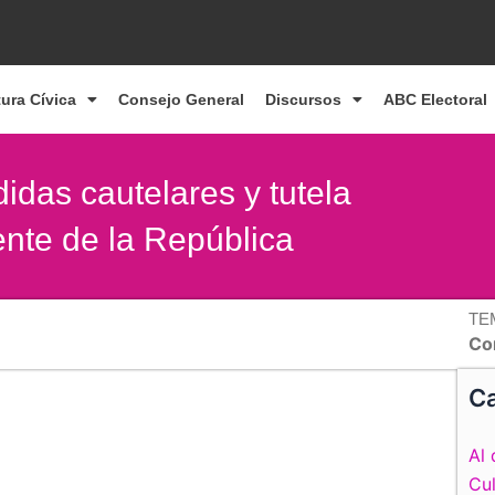
tura Cívica
Consejo General
Discursos
ABC Electoral
das cautelares y tutela
ente de la República
TE
Co
Ca
Al 
Cul