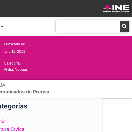
Buscar
Publicado el:
julio 11, 2019
Categoría:
Al día
,
Noticias
MA:
municados de Prensa
tegorías
día
tura Cívica