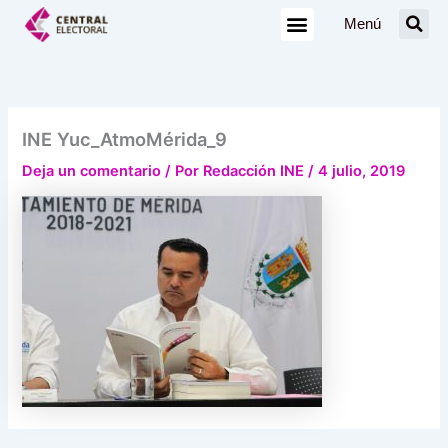
Ir
Menú
al
contenido
INE Yuc_AtmoMérida_9
Deja un comentario
/ Por
Redacción INE
/
4 julio, 2019