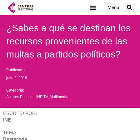
Ir
Menú
al
contenido
¿Sabes a qué se destinan los
recursos provenientes de las
multas a partidos políticos?
Publicado el:
julio 2, 2019
Categoría:
Actores Políticos
,
INE TV
,
Multimedia
ESCRITO POR:
INE
TEMA:
Destacada