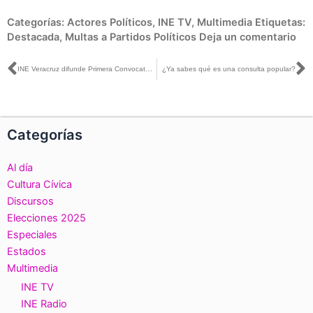
Categorías:
Actores Políticos
,
INE TV
,
Multimedia
Etiquetas:
Destacada
,
Multas a Partidos Políticos
Deja un comentario
Ant
S
INE Veracruz difunde Primera Convocatoria del SPEN
¿Ya sabes qué es una consulta popular?
Categorías
Al día
Cultura Cívica
Discursos
Elecciones 2025
Especiales
Estados
Multimedia
INE TV
INE Radio