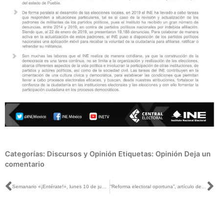
Categorías:
Discursos y Opinión
Etiquetas:
Opinión
Deja un
comentario
Ant
S
Semanario «¡Entérate!», lunes 10 de junio de 2019
“Reforma electoral oportuna”, artículo del Consejero Marco Baños, publicado en El Economista