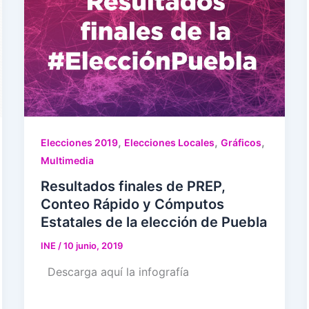
,
,
,
Elecciones 2019
Elecciones Locales
Gráficos
Multimedia
Resultados finales de PREP,
Conteo Rápido y Cómputos
Estatales de la elección de Puebla
INE
/
10 junio, 2019
Descarga aquí la infografía