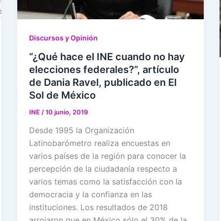
Discursos y Opinión
“¿Qué hace el INE cuando no hay
elecciones federales?”, artículo
de Dania Ravel, publicado en El
Sol de México
INE
/
10 junio, 2019
Desde 1995 la Organización
Latinobarómetro realiza encuestas en
varios países de la región para conocer la
percepción de la ciudadanía respecto a
varios temas como la satisfacción con la
democracia y la confianza en las
instituciones. Los resultados de 2018
arrojaron que en México sólo el 30% de la