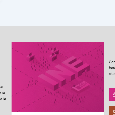
Con
for
ciu
al
 la
a la