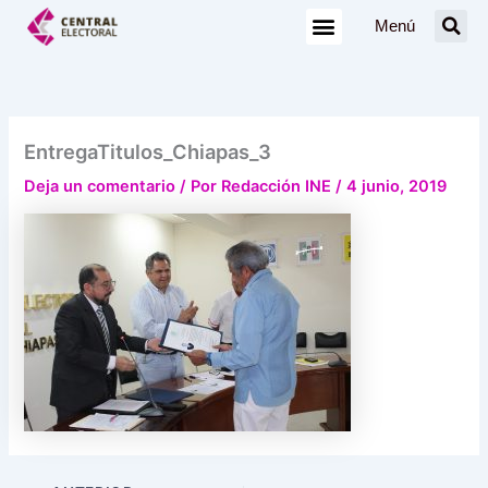
Ir
Menú
al
contenido
EntregaTitulos_Chiapas_3
Deja un comentario
/ Por
Redacción INE
/
4 junio, 2019