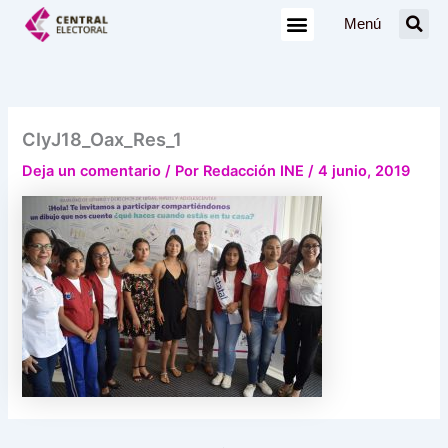
Ir
Menú
al
contenido
CIyJ18_Oax_Res_1
Deja un comentario
/ Por
Redacción INE
/
4 junio, 2019