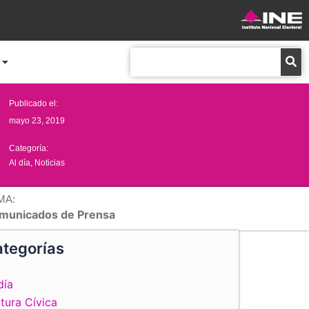
Buscar
Publicado el:
mayo 23, 2019
Categoría:
Al día
,
Noticias
MA:
municados de Prensa
tegorías
día
tura Cívica