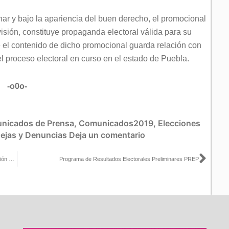
nar y bajo la apariencia del buen derecho, el promocional
isión, constituye propaganda electoral válida para su
 el contenido de dicho promocional guarda relación con
el proceso electoral en curso en el estado de Puebla.
-o0o-
nicados de Prensa
,
Comunicados2019
,
Elecciones
ejas y Denuncias
Deja un comentario
Sigu
34 toneladas de material electoral aportará Tabasco para elaboración de libros de texto
Programa de Resultados Electorales Preliminares PREP