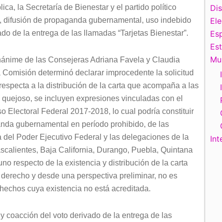
a, la Secretaría de Bienestar y el partido político
Di
, difusión de propaganda gubernamental, uso indebido
El
ado de la entrega de las llamadas “Tarjetas Bienestar”.
Esp
Es
Mu
unánime de las Consejeras Adriana Favela y Claudia
a Comisión determinó declarar improcedente la solicitud
respecta a la distribución de la carta que acompaña a las
l quejoso, se incluyen expresiones vinculadas con el
so Electoral Federal 2017-2018, lo cual podría constituir
nda gubernamental en período prohibido, de las
a del Poder Ejecutivo Federal y las delegaciones de la
Int
scalientes, Baja California, Durango, Puebla, Quintana
o respecto de la existencia y distribución de la carta
en derecho y desde una perspectiva preliminar, no es
 hechos cuya existencia no está acreditada.
y coacción del voto derivado de la entrega de las