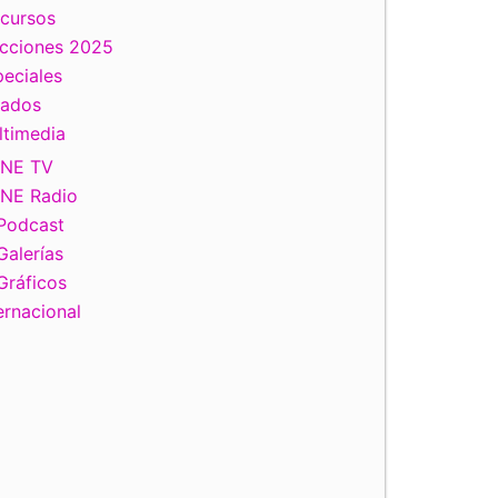
scursos
ecciones 2025
eciales
tados
ltimedia
INE TV
INE Radio
Podcast
Galerías
Gráficos
ernacional