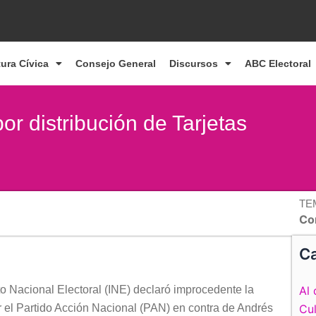
tura Cívica
Consejo General
Discursos
ABC Electoral
r distribución de Tarjetas
TE
Co
Ca
o Nacional Electoral (INE) declaró improcedente la
Al 
 el Partido Acción Nacional (PAN) en contra de Andrés
Cul