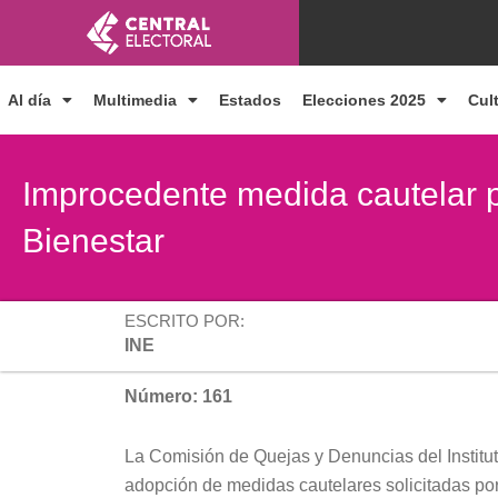
Ir
al
contenido
Al día
Multimedia
Estados
Elecciones 2025
Cul
Improcedente medida cautelar po
Bienestar
ESCRITO POR:
INE
Número: 161
La Comisión de Quejas y Denuncias del Institut
adopción de medidas cautelares solicitadas por