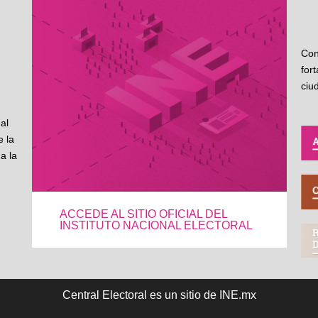
Con
for
ciu
al
 la
a la
ACCEDE AL SITIO OFICIAL DEL
INSTITUTO NACIONAL ELECTORAL
Central Electoral es un sitio de INE.mx