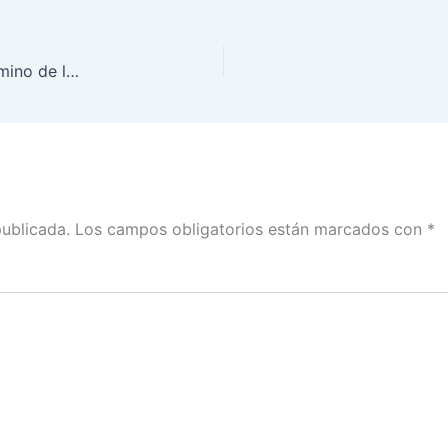
Entrevista que concedió Lorenzo Córdova, al término de la Conferencia Magistral «Desigualdad y Democracia»
publicada.
Los campos obligatorios están marcados con
*