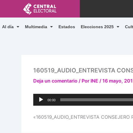
Ir
al
contenido
Al día
Multimedia
Estados
Elecciones 2025
Cul
160519_AUDIO_ENTREVISTA CON
Deja un comentario
/ Por
INE
/
16 mayo, 20
Reproductor
00:00
de
audio
«160519_AUDIO_ENTREVISTA CONSEJERO 