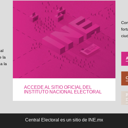
Con
for
ciu
al
 la
a la
ACCEDE AL SITIO OFICIAL DEL
INSTITUTO NACIONAL ELECTORAL
Central Electoral es un sitio de INE.mx