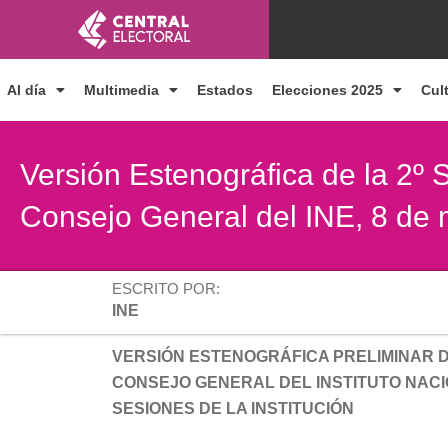
Ir
al
contenido
Al día
Multimedia
Estados
Elecciones 2025
Cul
Versión Estenográfica de la 2º 
Consejo General del INE, 8 de
ESCRITO POR:
INE
VERSIÓN ESTENOGRÁFICA PRELIMINAR 
CONSEJO GENERAL DEL INSTITUTO NACI
SESIONES DE LA INSTITUCIÓN