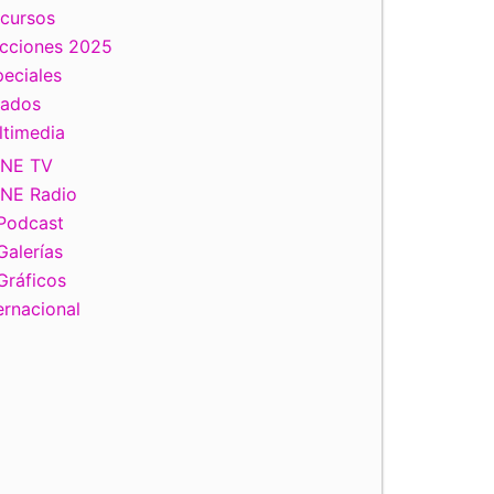
scursos
ecciones 2025
eciales
tados
ltimedia
INE TV
INE Radio
Podcast
Galerías
Gráficos
ernacional