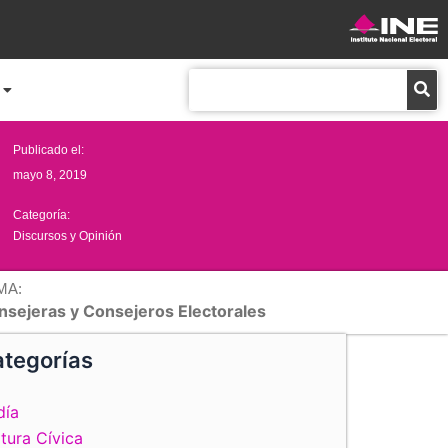
Buscar
Publicado el:
mayo 8, 2019
Categoría:
Discursos y Opinión
MA:
nsejeras y Consejeros Electorales
tegorías
día
tura Cívica