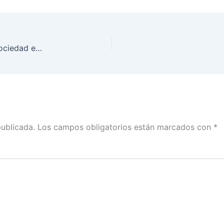
JDE 02 en BCS promueve valores cívicos de la sociedad en favor de la niñez
publicada.
Los campos obligatorios están marcados con
*