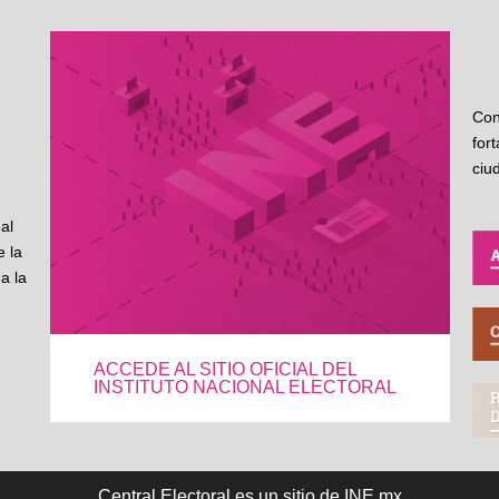
Con
for
ciu
al
 la
a la
ACCEDE AL SITIO OFICIAL DEL
INSTITUTO NACIONAL ELECTORAL
Central Electoral es un sitio de INE.mx