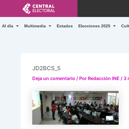
Ir
al
contenido
Al día
Multimedia
Estados
Elecciones 2025
Cul
JD2BCS_5
Deja un comentario
/ Por
Redacción INE
/
3 