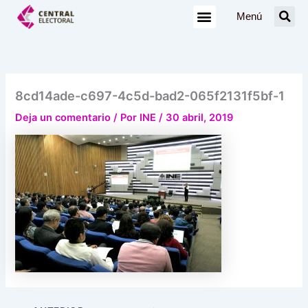
Ir
Menú
al
contenido
8cd14ade-c697-4c5d-bad2-065f2131f5bf-1
Deja un comentario
/ Por
INE
/
30 abril, 2019